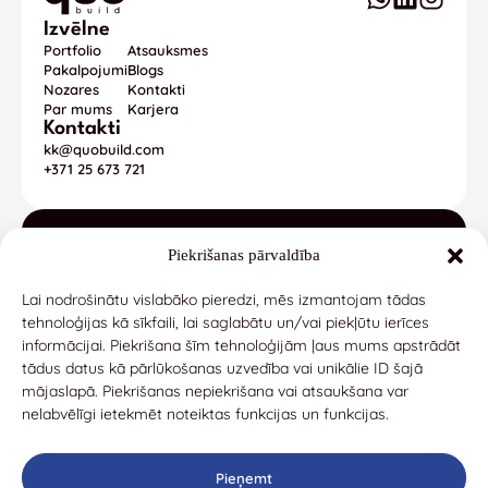
Izvēlne
Portfolio
Atsauksmes
Pakalpojumi
Blogs
Nozares
Kontakti
Par mums
Karjera
Kontakti
kk@quobuild.com
+371 25 673 721
Piekrišanas pārvaldība
Mēs izmantojam pārbaudītas tehnoloģijas, kas palīdz nodrošināt
Lai nodrošinātu vislabāko pieredzi, mēs izmantojam tādas
ātrumu, elastību un izmērāmu izaugsmi.
tehnoloģijas kā sīkfaili, lai saglabātu un/vai piekļūtu ierīces
informācijai. Piekrišana šīm tehnoloģijām ļaus mums apstrādāt
©2026 quo build Ltd.
Konfidencialitātes politika
tādus datus kā pārlūkošanas uzvedība vai unikālie ID šajā
mājaslapā. Piekrišanas nepiekrišana vai atsaukšana var
nelabvēlīgi ietekmēt noteiktas funkcijas un funkcijas.
Pieņemt