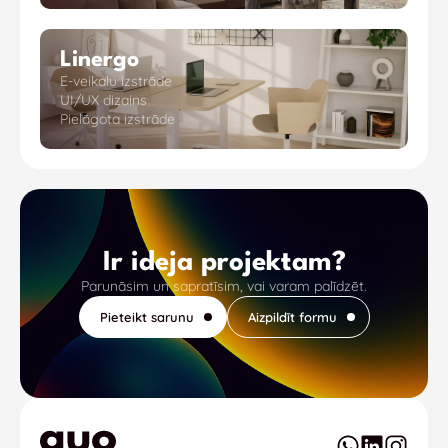
Linergo
E-veikalu izstrāde
UI/UX dizains
Pielāgota izstrāde
Ir ideja projektam?
Parunāsim un sapratīsim, vai varam palīdzēt.
Pieteikt sarunu
Aizpildīt formu