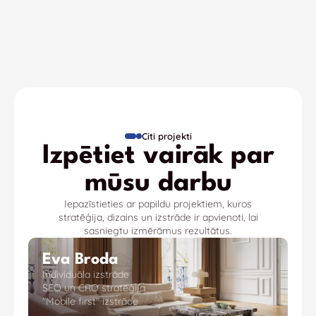
Citi projekti
Izpētiet vairāk par
mūsu darbu
Iepazīstieties ar papildu projektiem, kuros
stratēģija, dizains un izstrāde ir apvienoti, lai
sasniegtu izmērāmus rezultātus.
Eva Broda
Individuāla izstrāde
SEO un CRO stratēģija
"Mobile first" izstrāde