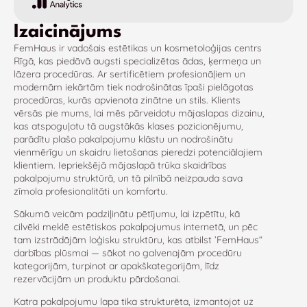
Izaicinājums
FemHaus ir vadošais estētikas un kosmetoloģijas centrs
Rīgā, kas piedāvā augsti specializētas ādas, ķermeņa un
lāzera procedūras. Ar sertificētiem profesionāļiem un
modernām iekārtām tiek nodrošinātas īpaši pielāgotas
procedūras, kurās apvienota zinātne un stils. Klients
vērsās pie mums, lai mēs pārveidotu mājaslapas dizainu,
kas atspoguļotu tā augstākās klases pozicionējumu,
parādītu plašo pakalpojumu klāstu un nodrošinātu
vienmērīgu un skaidru lietošanas pieredzi potenciālajiem
klientiem. Iepriekšējā mājaslapā trūka skaidrības
pakalpojumu struktūrā, un tā pilnībā neizpauda sava
zīmola profesionalitāti un komfortu.
Sākumā veicām padziļinātu pētījumu, lai izpētītu, kā
cilvēki meklē estētiskos pakalpojumus internetā, un pēc
tam izstrādājām loģisku struktūru, kas atbilst ’FemHaus“
darbības plūsmai — sākot no galvenajām procedūru
kategorijām, turpinot ar apakškategorijām, līdz
rezervācijām un produktu pārdošanai.
Katra pakalpojumu lapa tika strukturēta, izmantojot uz