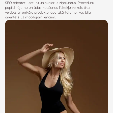
SEO orientētu saturu un skaidrus ziņojumus. Procedūru
papildinājumu un ādas kopšanas līdzekļu veikals tika
veidots ar unikālu produktu lapu izkārtojumu, kas bija
orientēts uz mobilajām ierīcēm.