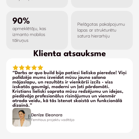
90%
Pielāgotas pakalpojumu
apmeklētāju, kas
lapas ar strukturētu
izmanto mobilos
satura hierarhiju
tālruņus
Klienta atsauksme
“Darbs ar quo build bija patiesi lieliska pieredze! Viņi
palīdzēja mums izveidot mūsu jauno salona
mājaslapu, un rezultāts ir vienkārši izcils - viss
izskatās gaumīgi, moderni un ļoti pārdomāti.
Kristians lieliski saprata mūsu redzējumu un idejas,
piedāvāja profesionālus risinājumus un vienmēr
atrada veidu, kā tās īstenot skaistā un funkcionālā
dizainā.”
Denīze Eleonora
FemHaus projektu vadītāja