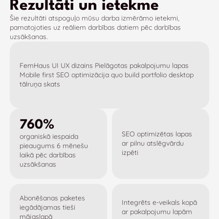
Rezultāti un ietekme
Šie rezultāti atspoguļo mūsu darba izmērāmo ietekmi,
pamatojoties uz reāliem darbības datiem pēc darbības
uzsākšanas.
760%
SEO optimizētas lapas
organiskā iespaida
ar pilnu atslēgvārdu
pieaugums 6 mēnešu
izpēti
laikā pēc darbības
uzsākšanas
Abonēšanas paketes
Integrēts e-veikals kopā
iegādājamas tieši
ar pakalpojumu lapām
mājaslapā