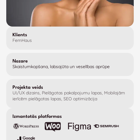
WordPress
Klients
FemHaus
Nozare
Skaistumkopšana, labsajūta un veselības aprūpe
Projekta veids
UI/UX dizains, Pielāgotas pakalpojumu lapas, Mobilajām
ierīcēm pielāgotas lapas, SEO optimizācija
Izmantotās platformas