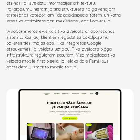
atziņas, lai izveidotu informācijas arhitektūru.
Pakalpojumu hierarhija tika strukturēta no galvenajām
ārstēšanas kategorijām līdz apakšspecialitātēm, un katra
lapa tika optimizēta gan meklēšanai, gan konversijai.
WooCommerce e-veikals tika izveidots ar abonēšanas
sistēmu, kas ļauj klientiem iegādāties pakalpojumu
paketes tieši mājaslapā. Tika integrētas Google
atsauksmes, lai veidotu uzticību. Tika izveidota bloga
infrastruktūra regulāram saturam. Visa mājaslapa tika
veidota mobile-first pieejā, jo lielākā daļa FemHaus
apmeklētāju izmanto mobilo tālruni.