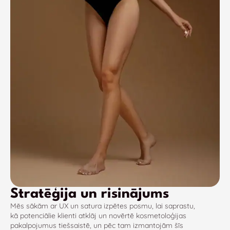
Stratēģija un risinājums
Mēs sākām ar UX un satura izpētes posmu, lai saprastu,
kā potenciālie klienti atklāj un novērtē kosmetoloģijas
pakalpojumus tiešsaistē, un pēc tam izmantojām šīs